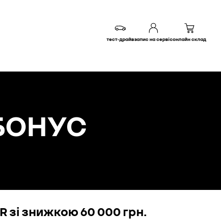
тест-драйв
запис на сервіс
онлайн склад
БОНУС
 зі знижкою 60 000 грн.