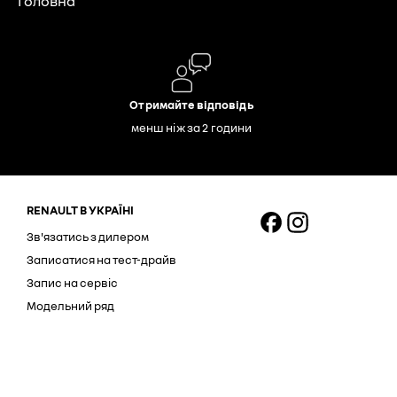
Головна
Отримайте відповідь
менш ніж за 2 години
RENAULT В УКРАЇНІ
Зв'язатись з дилером
Записатися на тест-драйв
Запис на сервіс
Модельний ряд