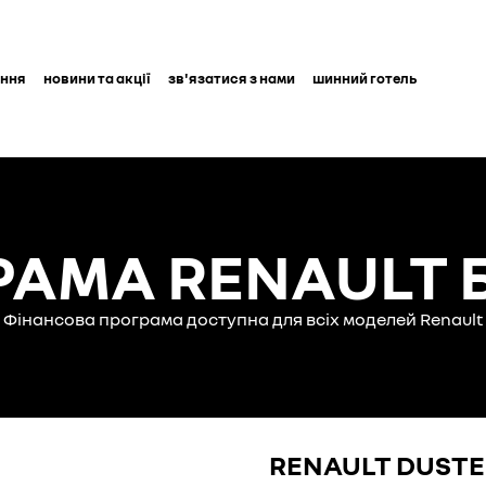
ання
новини та акції
зв'язатися з нами
шинний готель
РАМА RENAULT 
Фінансова програма доступна для всіх моделей Renault
RENAULT DUSTER