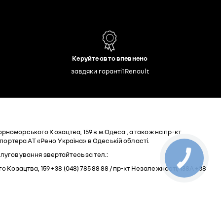
Керуйте авто впевнено
завдяки гарантії Renault
Чорноморського Козацтва, 159 в м.Одеса , а також на пр-кт
мпортера АТ «Рено Україна» в Одеській області.
луговування звертайтесь за тел.:
ого Козацтва, 159 +38 (048) 785 88 88 / пр-кт Незалежності, 138А +38