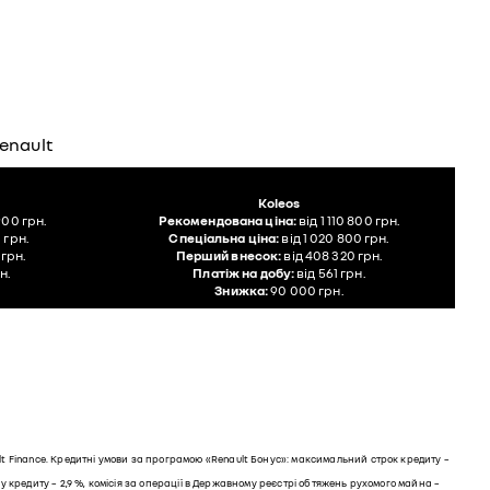
enault
Koleos
900 грн.
Рекомендована ціна:
від 1 110 800 грн.
 грн.
Спеціальна ціна:
від 1 020 800 грн.
 грн.
Перший внесок:
від 408 320 грн.
н.
Платіж на добу:
від 561 грн.
Знижка:
90 000 грн.
lt Finance. Кредитні умови за програмою «Renault Бонус»: максимальний строк кредиту –
чу кредиту – 2,9 %, комісія за операції в Державному реєстрі обтяжень рухомого майна –