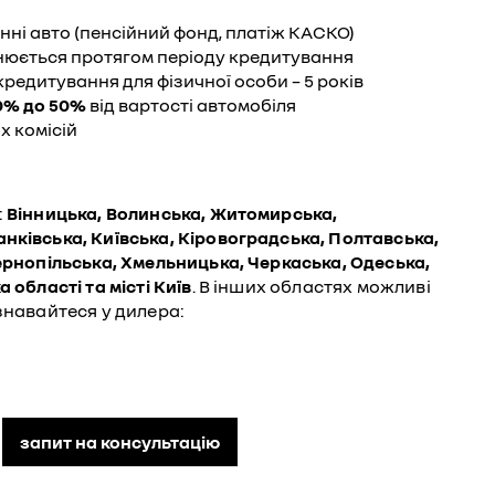
ні авто (пенсійний фонд, платіж КАСКО)
інюється протягом періоду кредитування
едитування для фізичної особи – 5 років
0% до 50%
від вартості автомобіля
х комісій
:
Вінницька, Волинська, Житомирська,
нківська, Київська, Кіровоградська, Полтавська,
Тернопільська, Хмельницька, Черкаська, Одеська,
 області та місті Київ
. В інших областях можливі
ізнавайтеся у дилера:
запит на консультацію