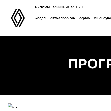
Skip
RENAULT |
Одеса АВТО ГРУП+
to
main
моделі
авто з пробігом
сервіс
фінансув
content
ПРОГ