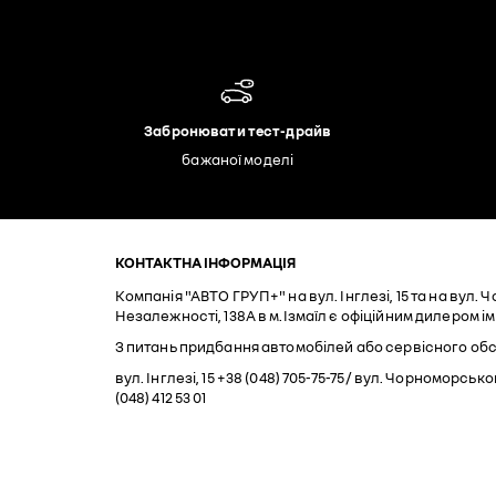
Забронювати тест-драйв
бажаної моделі
КОНТАКТНА ІНФОРМАЦІЯ
Компанія "АВТО ГРУП+" на вул. Інглезі, 15 та на вул. 
Незалежності, 138А в м.Ізмаїл є офіційним дилером і
З питань придбання автомобілей або сервісного обс
вул. Інглезі, 15 +38 (048) 705-75-75 / вул. Чорноморськ
(048) 412 53 01