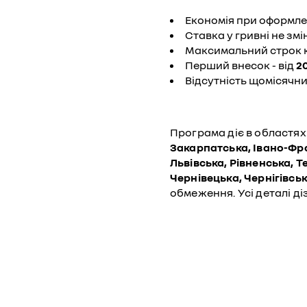
Економія при оформлен
Ставка у гривні не зм
Максимальний строк кр
Перший внесок - від
2
Відсутність щомісячни
Програма діє в областях
Закарпатська, Івано-Фра
Львівська, Рівненська, 
Чернівецька, Чернігівська
обмеження. Усі деталі д