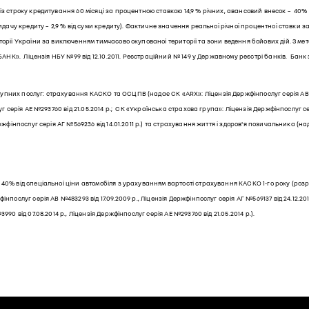
із строку кредитування 60 місяці за процентною ставкою 14,9 % річних, авансовий внесок – 40% 
видачу кредиту – 2,9 % від суми кредиту). Фактичне значення реальної річної процентної ставки 
иторії України за виключенням тимчасово окупованої території та зони ведення бойових дій. З 
 БАНК». Ліцензія НБУ №99 від 12.10.2011. Реєстраційний № 149 у Державному реєстрі банків. Б
них послуг: страхування КАСКО та ОСЦПВ (надає СК «ARX»: Ліцензія Держфінпослуг серія АВ №4832
 серія АЕ №293760 від 21.05.2014 р.; СК «Українська страхова група»: Ліцензія Держфінпослуг серія
ржфінпослуг серія АГ №569236 від 14.01.2011 р.) та страхування життя і здоров'я позичальника (на
40% від спеціальної ціни автомобіля з урахуванням вартості страхування КАСКО 1-го року (роз
нпослуг серія АВ №483293 від 17.09.2009 р., Ліцензія Держфінпослуг серія АГ №569137 від 24.12.
0 від 07.08.2014 р., Ліцензія Держфінпослуг серія АЕ №293760 від 21.05.2014 р.).