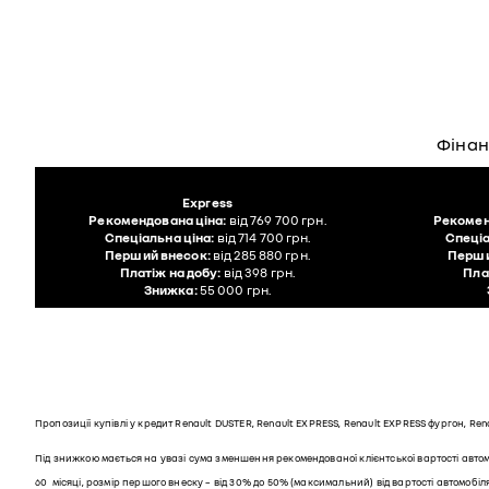
Фінан
Express
Рекомендована ціна:
від 769 700 грн.
Рекомен
Спеціальна ціна:
від 714 700 грн.
Спеціа
Перший внесок:
від 285 880 грн.
Перши
Платіж на добу:
від 398 грн.
Пла
Знижка:
55 000 грн.
Пропозиції купівлі у кредит Renault DUSTER, Renault EXPRESS, Renault EXPRESS фургон, Re
Під знижкою мається на увазі сума зменшення рекомендованої клієнтської вартості автом
60 місяці, розмір першого внеску – від 30% до 50% (максимальний) від вартості автомобіля