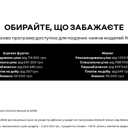
ОБИРАЙТЕ, ЩО ЗАБАЖАЄТЕ
сова програма доступна для поданих нижче моделей R
Express фургон
Master
дована ціна:
від 714 200 грн.
Рекомендована ціна:
від 1 093 
льна ціна:
від 659 200 грн.
Спеціальна ціна:
від 988 900
й внесок:
від 263 680 грн.
Перший внесок:
від 399 560
тіж на добу:
від 367 грн.
Платіж на добу:
від 549 гр
Знижка:
55 000 грн.
Знижка:
95 000 грн.
nault KOLEOS, Renault MASTER
обіля до спеціальної ціни за умови придбання у кредит за програмою «Renault Бонус» від Renau
, максимальна сума кредиту – 2 600 000 грн., процентна ставка – 14,9 % річних, комісія за вида