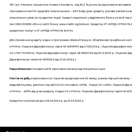
750 грн. Реальна процентна ставка становить - від 40,3 % річних (розрахована виходячи 
страхування життя і здоров’я позичальника – 4,99 % від суми кредиту, разова комісія за 
спеціальних умов за продуктом тощо). Кредит надається у відділеннях банку на всій тер
лінії 0800305555 або на сайті банку
www.credit-agricole.ua
. Кредитує АТ «КРЕДІ АГРІКОЛЬ
кредитних послуг є АТ «КРЕДІ АГРІКОЛЬ БАНК».
Для отримання кредиту згідно з програмою «Renault Бонус» обов'язково придбання наступ
«УНІКА»: Ліцензія Держфінпослуг серія АЕ №293990 від 07.08.2014 р., Ліцензія Держфінпослуг
СК «ПЗУ УКРАЇНА»: Ліцензія Держфінпослуг серія АВ №500102 від 15.12.2009 р., Ліцензія Де
Держфінпослуг серія АЕ №293760 від 21.05.2014 р.)
Перший внесок
становить
40% авансового внеску від спеціальної ціни.
Платіж на добу
розраховано за строком кредитування 60 місяці, розмір першого внеску – 
моделей Express, для яких тариф КАСКО становить 6,97%). Надає СК «ARX»: Ліцензія Держфі
«УНІКА» – 4,99% від суми кредиту. Надає СК «УНІКА»: Ліцензія Держфінпослуг серія АЕ №29399
Кредитна пропозиція діє з 28.04.2023 р. до 31.05.2023 p.