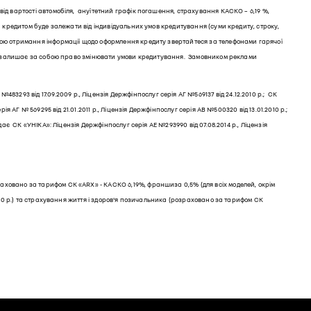
від вартості автомобіля, ануїтетний графік погашення, страхування КАСКО – 6,19 %,
за кредитом буде залежати від індивідуальних умов кредитування (суми кредиту, строку,
метою отримання інформації щодо оформлення кредиту звертайтеся за телефонами гарячої
анк залишає за собою право змінювати умови кредитування. Замовником реклами
93 від 17.09.2009 р., Ліцензія Держфінпослуг серія АГ №569137 від 24.12.2010 р.; СК
 АГ № 569295 від 21.01.2011 р., Ліцензія Держфінпослуг серія АВ №500320 від 13.01.2010 р.;
дає СК «УНІКА»: Ліцензія Держфінпослуг серія АЕ №293990 від 07.08.2014 р., Ліцензія
раховано за тарифом СК «ARX» - КАСКО 6,19%, франшиза 0,5% (для всіх моделей, окрім
2010 р.) та страхування життя і здоров'я позичальника (розраховано за тарифом СК