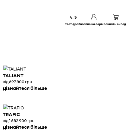
тест-драйв
запис на сервіс
онлайн склад
TALIANT
від 697 800 грн
Дізнайтеся більше
TRAFIC
від 1 682 900 грн
Дізнайтеся більше