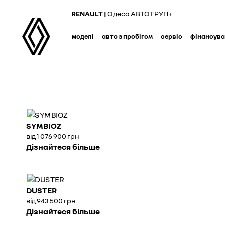
Skip
RENAULT |
Одеса АВТО ГРУП+
to
main
моделі
авто з пробігом
сервіс
фінансув
content
SYMBIOZ
від 1 076 900 грн
Дізнайтеся більше
DUSTER
від 943 500 грн
Дізнайтеся більше