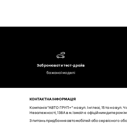
Забронювати тест-драйв
бажаної моделі
КОНТАКТНА ІНФОРМАЦІЯ
Компанія "АВТО ГРУП+" на вул. Інглезі, 15 та на вул. 
Незалежності, 138А в м.Ізмаїл є офіційним дилером і
З питань придбання автомобілей або сервісного обс