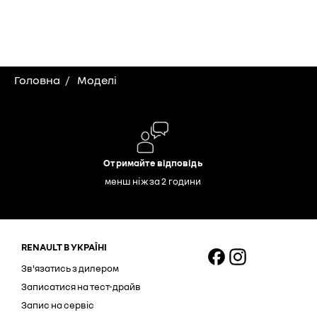
Головна
Моделі
Отримайте відповідь
менш ніж за 2 години
RENAULT В УКРАЇНІ
Зв'язатись з дилером
Записатися на тест-драйв
Запис на сервіс