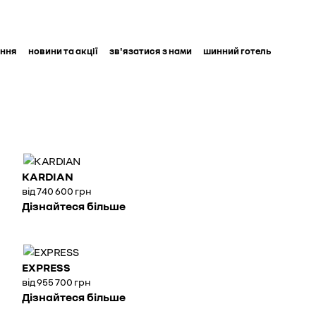
ання
новини та акції
зв'язатися з нами
шинний готель
KARDIAN
від 740 600 грн
Дізнайтеся більше
EXPRESS
від 955 700 грн
Дізнайтеся більше