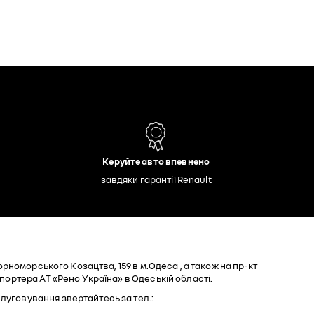
Керуйте авто впевнено
завдяки гарантії Renault
Чорноморського Козацтва, 159 в м.Одеса , а також на пр-кт
мпортера АТ «Рено Україна» в Одеській області.
луговування звертайтесь за тел.: